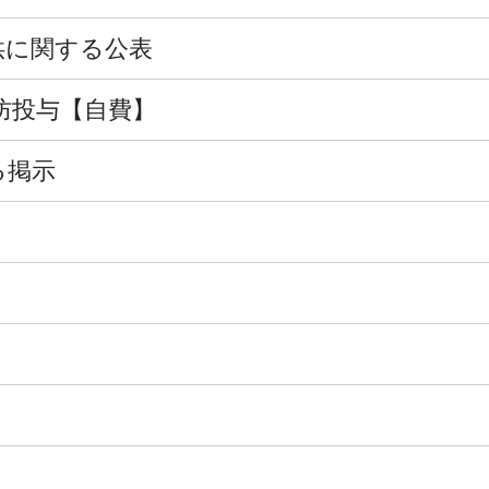
供に関する公表
防投与【自費】
る掲示