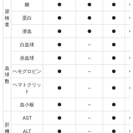
糖
●
●
●
尿
検
蛋白
●
●
●
査
潜血
●
●
●
白血球
●
–
●
–
赤血球
●
–
●
血
ヘモグロビン
●
–
●
球
数
ヘマトクリッ
●
–
●
ト
血小板
●
–
●
–
AST
●
–
●
肝
機
ALT
●
–
●