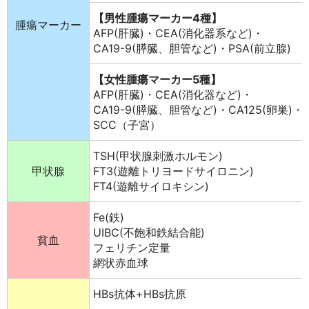
【男性腫瘍マーカー4種】
腫瘍マーカー
AFP(肝臓)・CEA(消化器系など)・
CA19-9(膵臓、胆管など)・PSA(前立腺)
【女性腫瘍マーカー5種】
AFP(肝臓)・CEA(消化器など)・
CA19-9(膵臓、胆管など)・CA125(卵巣)・
SCC（子宮）
TSH(甲状腺刺激ホルモン)
甲状腺
FT3(遊離トリヨードサイロニン)
FT4(遊離サイロキシン)
Fe(鉄)
UIBC(不飽和鉄結合能)
貧血
フェリチン定量
網状赤血球
HBs抗体+HBs抗原