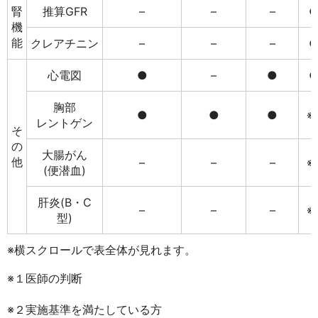
腎
推算GFR
–
–
–
機
能
クレアチニン
–
–
–
心電図
●
–
●
胸部
●
●
●
※
レントゲン
そ
の
大腸がん
他
–
–
–
※
(便潜血)
肝炎(B・C
–
–
–
※
型)
※横スクロールで表全体が見れます。
※１医師の判断
※２実施基準を満たしている方