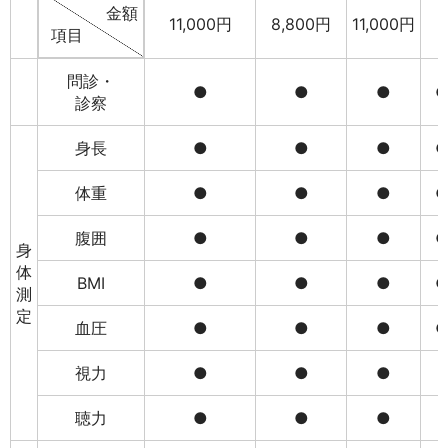
金額
11,000円
8,800円
11,000円
–
項目
問診・
●
●
●
診察
身長
●
●
●
体重
●
●
●
腹囲
●
●
●
身
体
BMI
●
●
●
測
定
血圧
●
●
●
視力
●
●
●
–
聴力
●
●
●
–