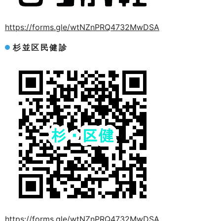
https://forms.gle/wtNZnPRQ4732MwDSA
杉並区民健診
https://forms.gle/wtNZnPRQ4732MwDSA