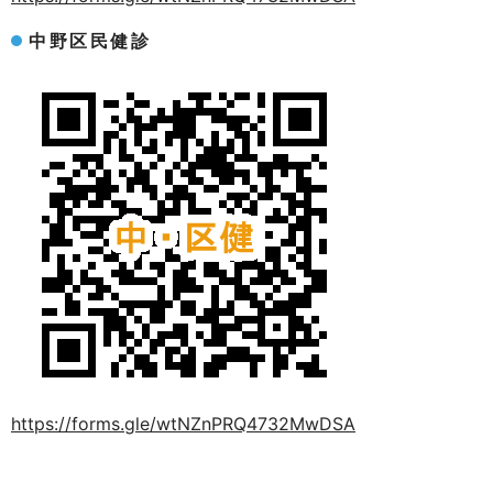
中野区民健診
https://forms.gle/wtNZnPRQ4732MwDSA