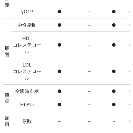
能
γGTP
●
–
●
中性脂肪
●
–
●
HDL
コレステロー
●
–
●
脂
ル
質
LDL
コレステロー
●
–
●
ル
空腹時血糖
●
–
●
血
糖
HbA1c
●
–
●
痛
尿酸
–
–
–
風