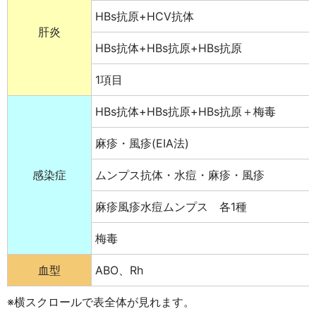
HBs抗原+HCV抗体
肝炎
HBs抗体+HBs抗原+HBs抗原
1項目
HBs抗体+HBs抗原+HBs抗原＋梅毒
麻疹・風疹(EIA法)
感染症
ムンプス抗体・水痘・麻疹・風疹
麻疹風疹水痘ムンプス 各1種
梅毒
血型
ABO、Rh
※横スクロールで表全体が見れます。