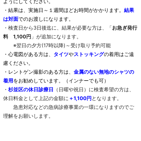
ようにしてください。
・結果は、実施日～１週間ほどお時間がかかります。
結果
は対面
でのお渡しになります。
・検査日から3日後迄に、結果が必要な方は、「
お急ぎ発行
料 1,100円
」が追加になります。
※翌日の夕方(17時以降)～受け取り予約可能
・心電図がある方は、
タイツ
や
ストッキング
の着用はご遠
慮ください。
・レントゲン撮影のある方は、
金属のない無地のシャツの
着用
をお勧めしています。（インナーでも可）
・
杉並区の休日診療日
（日曜や祝日）に検査希望の方は、
休日料金として上記の金額に
＋1,100円
となります。
急患対応などの急病診療事業の一環になりますのでご
理解をお願いします。