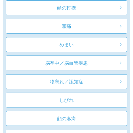
！８月１日～保険証の利用ができません！
頭の打撲
2026/07/18
☆7月19日 休日診療 予約枠空きがあります☆
頭痛
2026/07/18
☆麻疹（はしか）・風疹（三日ばしか）抗体検査
めまい
ワクチン接種 実施中☆
2026/07/04
脳卒中／脳血管疾患
☆夏本番になる前に、脇汗対策しませんか？☆
物忘れ／認知症
しびれ
顔の麻痺