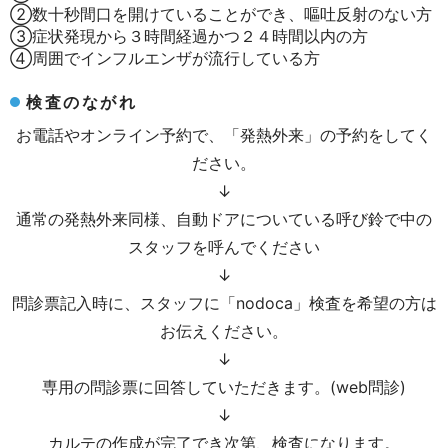
②数十秒間口を開けていることができ、嘔吐反射のない方
③症状発現から３時間経過かつ２４時間以内の方
④周囲でインフルエンザが流行している方
検査のながれ
お電話やオンライン予約で、「発熱外来」の予約をしてく
ださい。
↓
通常の発熱外来同様、自動ドアについている呼び鈴で中の
スタッフを呼んでください
↓
問診票記入時に、スタッフに「
nodoca
」検査を希望の方は
お伝えください。
↓
専用の問診票に回答していただきます。
(web
問診
)
↓
カルテの作成が完了でき次第、検査になります。