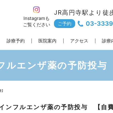
JR高円寺駅より徒
Instagramも
03-3339
ご予約
ご覧ください
診療予約
医院案内
アクセス
診療
フルエンザ薬の予防投与
費】
インフルエンザ薬の予防投与 【自